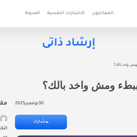
المعالجون
الاختبارات النفسية
المدونة
إرشاد ذاتى
ومش واخد بالك؟
ببطء ومش واخد بالك؟
مقا
30
نوفمبر
2025
شارك
اتخذ