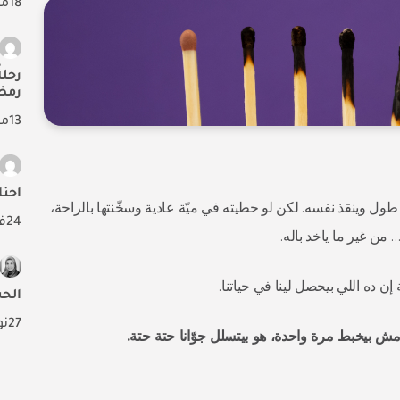
18
م
رحلة
رمض
13
م
احنا
ول وينقذ نفسه. لكن لو حطيته في ميّة عادية وسخّنتها بالراحة،
24
فب
من غير ما ياخد باله.
الح
27
نو
 بيخبط مرة واحدة، هو بيتسلل جوّانا حتة حتة.