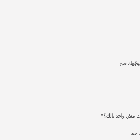
وجّهك صح.
ت مش واخد بالك؟”
 جه.