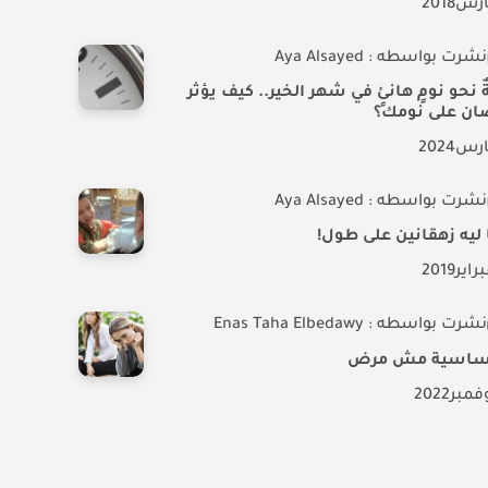
ارس
2018
نشرت بواسطه : Aya Alsayed
ٌ نحو نومٍ هانئٍ في شهر الخير.. كيف يؤثر
ان على نومك؟
ارس
2024
نشرت بواسطه : Aya Alsayed
 ليه زهقانين على طول!
راير
2019
نشرت بواسطه : Enas Taha Elbedawy
ساسية مش مرض
فمبر
2022