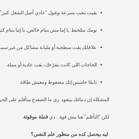
بقيت تتعب بسرعة وتقول “عادي أصل الشغل كتير”.
نومك متلخبط: يا إما مش بتنام خالص، يا إما بتنام كت
علاقاتك بقت سطحية أو مليانة مشاكل من غير سبب
الحاجات اللي كانت بتفرّحك، بقت عادية أو مملة.
دايمًا حاسس إنك مضغوط ومفيش طاقة.
المشكلة إن دماغك بيتعود. زي ما الضفدع بيتأقلم على الحرا
لكن “التأقلم” هنا مش قوة… دي
قنبلة موقوتة
.
ليه بيحصل كده من منظور علم النفس؟