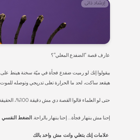
إرشاد ذاتى
عارف قصة “الضفدع المغلي”؟
بيقولوا إنك لو رميت ضفدع فجأة في ميّة سخنة هينط على ط
هيقعد ساكت، لحد ما الحرارة تعلى تدريجي وتوصله للموت… 
حتى لو العلماء قالوا القصة دي مش دقيقة 100%، الحقيقة إن ده اللي بيحصل لينا في حياتنا.
إحنا مش بننهار فجأة… إحنا بننهار بالراحة.
الضغط النفسي مش
علامات إنك بتغلي وانت مش واخد بالك