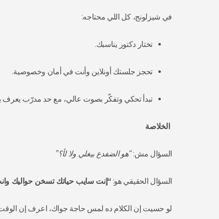
في شيزلونج، كل اللي محتاجه:
تختار دكتور يناسبك.
تحجز جلستك أونلاين وأنت في أمان وخصوصية.
تبدأ تحكي وتفكّر بصوت عالي، مع حد مدرّب يعرف ي
الخلاصة
السؤال مش:
“هو الضفدع بيغلي ولا لأ؟”
السؤال الحقيقي هو:
“إنت سايب حياتك تسخن حواليك وان
لو حسيت إن الكلام ده لمس حاجة جواك، اعرف إن الوقت