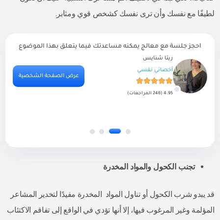
لطيفًا مع نفسك وأن ترى نفسك كشخص قوي ومثابر.
احجز جلسة مع معالج يمكنه مساعدتك فيما يتعلق بهذا الموضوع
محمد الشامي
طبيب نفسي
ية
عرض الصفحة الشخصية
4.61 (639 المراجعات)
تجنب الكحول والمواد المخدرة
قد يبدو شرب الكحول أو تناول المواد المخدرة مفيدًا لتخدير المشاعر
المؤلمة وغير المرغوب فيها، إلا أنها تؤدي في الواقع إلى تفاقم الاكتئاب