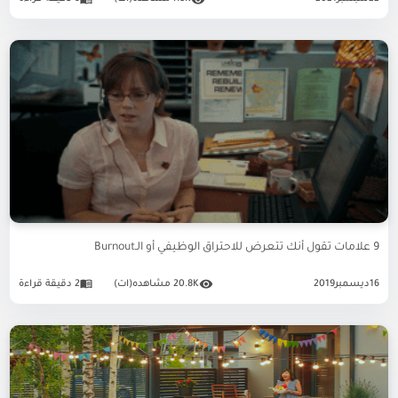
9 علامات تقول أنك تتعرض للاحتراق الوظيفي أو الـBurnout
16
ديسمبر
2019
20.8K مشاهده(ات)
2 دقيقة قراءة