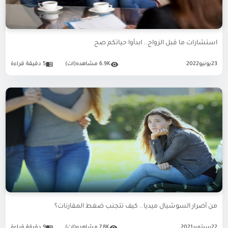
استشارات ما قبل الزواج.. ابدأوا حياتكم صح
23
يونيو
2022
6.9K مشاهده(ات)
5 دقيقة قراءة
من أضرار السوشيال ميديا.. كيف تتجنب ضغط المقارنات؟
22
سبتمبر
2021
7.8K مشاهده(ات)
9 دقيقة قراءة