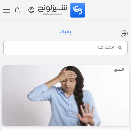
بانيك
Search
for:
القلق