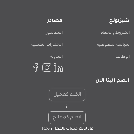
شيزلونج
مصادر
الشروط والأحكام
المعالجون
سياسة الخصوصية
الاختبارات النفسية
الوظائف
المدونة
انضم الينا الان
انضم كعميل
او
انضم كمعالج
هل لديك حساب بالفعل ؟
دخول