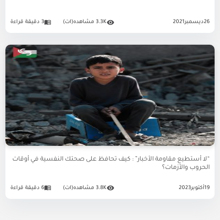
26
ديسمبر
2021
3.3K مشاهده(ات)
3 دقيقة قراءة
“لا أستطيع مقاومة الأخبار” : كيف تحافظ على صحتك النفسية في أوقات
الحروب والأزمات؟
19
أكتوبر
2023
3.8K مشاهده(ات)
6 دقيقة قراءة