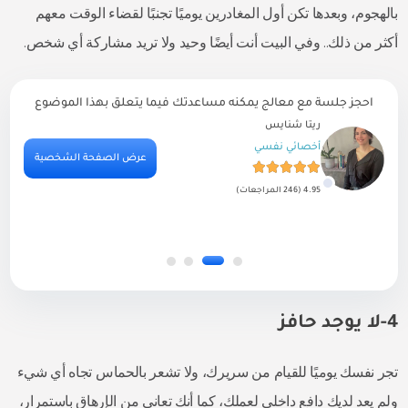
بالهجوم، وبعدها تكن أول المغادرين يوميًا تجنبًا لقضاء الوقت معهم
أكثر من ذلك.. وفي البيت أنت أيضًا وحيد ولا تريد مشاركة أي شخص.
احجز جلسة مع معالج يمكنه مساعدتك فيما يتعلق بهذا الموضوع
ريتا شنايس
أخصائي نفسي
ية
عرض الصفحة الشخصية
4.95 (246 المراجعات)
4-لا يوجد حافز
تجر نفسك يوميًا للقيام من سريرك، ولا تشعر بالحماس تجاه أي شيء
ولم يعد لديك دافع داخلي لعملك، كما أنك تعاني من الإرهاق باستمرار،