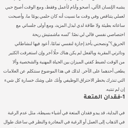
يشبه الإنسان الآلي، أصحو وأنام لأعمل وفقط، ومع الوقت أصبح حبي
لعملي يتناقص وفي وقت ما نسيت أنه كان حلمي يومًا ما، وأصبحت
ساعاته بطيئة ولا طاقة لدي لبذل المزيد، ومع أولى جلساتي مع
اختصاصي نفسي قالي لي نصًا: “لسه ماشمتيش ريحة
الحريق؟”ونصحني بأخذ إجازة لنفسي تمامًا، أعود فيها لنشاطاتي
ودائرتي المقربة وبالفعل لم يكن هناك حلًا آخر وإن استغرقت الكثير
من الوقت لضبط كفتي الميزان بين الحياة المهنية والشخصية وألا
يطغى أحدهما على الآخر.. لذلك في هذا الموضوع سنتكلم عن العلامات
التي تنذرك بخطر الاحتراق الوظيفي وأنك على وشك خسارة كل شيء
إن لم تنتبه.
1-فقدان المتعة
في البداية، قد يبدو فقدان المتعة في أشياء بسيطة، مثل عدم الرغبة
في الذهاب إلى العمل أو الرغبة في المغادرة والنظر في ساعتك طوال