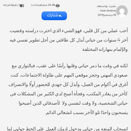
20.8K مشاهده(ات)
2 دقيقة قراءة
نشرت بواسطه :
nada.bedawy
شارك
16
ديسمبر
2019
أحب عملي من كل قلبي، فهو الشيء الذي اخترت دراسته وقضيت
آخر 4 سنوات من حياتي أبذل كل طاقتي من أجل تطوير نفسي فيه
والإلمام بمهاراته المختلفة
لكنه في وقت ما دمر حياتي وقلبها رأسًا على عقب، فبالتوازي مع
صعودي المهني وحجز موقعي المهم على طاولة الاجتماعات، كنت
أغرق في أكوام من العمل، وأبذل كل جهدي للحضور أولًا والانصراف
كآخر من يغادر المكتب، وفجأة أصبح لدي الكثير من المشكلات في
حياتي الشخصية، ولا وقت لنفسي ولا لأصدقائي الذين أصبحوا
ينسحبون واحدًا تلو الآخر بسبب انشغالي الدائم.
انسحاب المتعة من حياتي ودخول إدمان العمل على الخط حولني لما