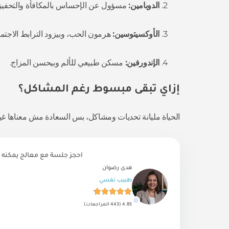
الدوبامين:
مسؤول عن الإحساس بالمكافأة والتحفيز، 
الأوكسيتوسين:
هرمون الحب، وبيزود الترابط الاجتم
الإندورفين:
مسكن طبيعي للألم وبيحسن المزاج.
إزاي تبقى مبسوط رغم المشاكل؟
الحياة مليانة تحديات ومشاكل، بس السعادة مش معناها غيا
احجز جلسة مع معالج يمكنه 
هدى رضوان
طبيب نفسي
4.85 (443 المراجعات)