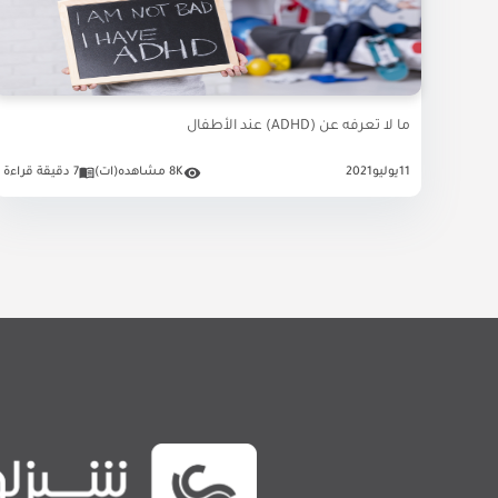
ما لا تعرفه عن (ADHD) عند الأطفال
11
يوليو
2021
8K مشاهده(ات)
7 دقيقة قراءة