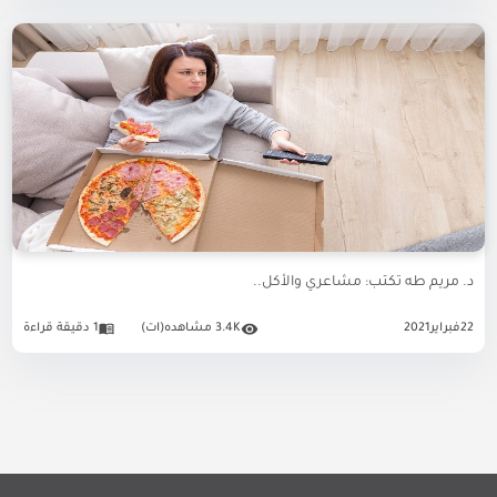
د. مريم طه تكتب: مشاعري والأكل..
22
فبراير
2021
3.4K مشاهده(ات)
1 دقيقة قراءة