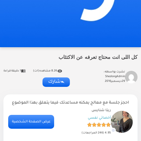
كل اللى انت محتاج تعرفه عن الاكتئاب
8.2K مشاهده(ات)
1 دقيقة قراءة
نشرت بواسطه :
ShezlongAdmin
شارك
29
ديسمبر
2016
احجز جلسة مع معالج يمكنه مساعدتك فيما يتعلق بهذا الموضوع
ريتا شنايس
أخصائي نفسي
ية
عرض الصفحة الشخصية
4.95 (246 المراجعات)