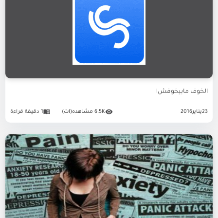
الخوف مابيخوفش!
23
يناير
2016
6.5K مشاهده(ات)
1 دقيقة قراءة