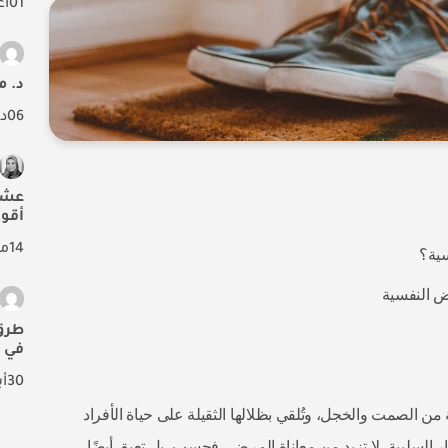
01
أ
د. م
06
د
أقو
14
ما
سية؟
اض النفسية
طرق
في 
30
أ
ة من الصمت والخجل، وتُلقي بظلالها الثقيلة على حياة الأفراد
ار السلبية، لا تزيد من معاناة المرضى فحسب، بل تعيق أيضًا