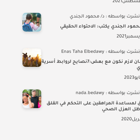
غسطس
2021
نشرت بواسطه : د/ محمود الجندي
حمود الجندي يكتب: الاحتواء الحقيقي
يسمبر
2021
نشرت بواسطه : Enas Taha Elbedawy
عشان لازم نكون مع بعض:7نصايح لروابط أسرية
ي
يو
2023
نشرت بواسطه : nada.bedawy
 لمساعدة المراهقين على التحكم في القلق
ظل العزل الصحي
بريل
2020