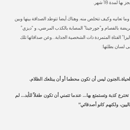
 لمدة 18 شهر.
تعانيه وكيف تتخلص منه. وهناك أيضا تتوطد الصداقة بينها وبين
ريضة بالفصام و”جورجينا” المصابة بالكذب المرضي، و “ديزي”
ا” الفتاة المتمردة ذات الشخصية الجذابة…وعن صداقاتها تلك
 لسان بطلتها:
لحياة..الجنون ليس أن تكون محطما أو أن يبتلعك الظلام.
 تخترع كذبة وتستمتع بها… عندما تتمني أن تكون طفلاً للأبد… لم
ليين، ولكنهم كانو أصدقائي”