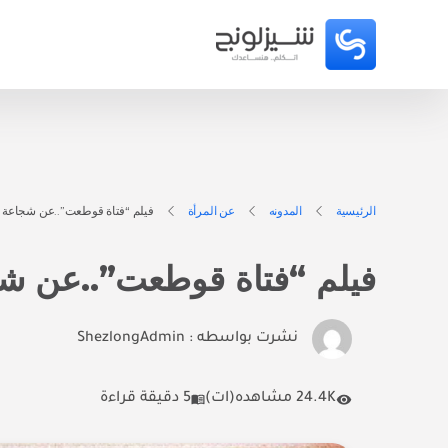
الرئيسية
المدونه
عن المرأة
فيلم “فتاة قوطعت”..عن شجاعة 
فيلم “فتاة قوطعت”..عن ش
نشرت بواسطه :
ShezlongAdmin
24.4K مشاهده(ات)
5 دقيقة قراءة