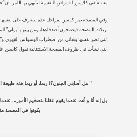
مستشفى كلايمور للأمراض النفسية لينتهي بها الأمر بأن تُحجز بها
وفي المصحة تمر كايسن بمراحل عده لتتعرف على نفسها وما 
نزيلات المصحة فيصبحون أصدقاءها، ومن بينهم “بولي” الم
التي تضر نفسها وتعاني من اضطراب الوسواس القهري و”ليز
التي نشأت في ظروف المصحة الاستثنائية تقول كايسن على
” هل أصابني الجنون؟! ربما، أو ربما هذه طبيعة ا
بل إنه أنا و أنت عندما يقوم عقلنا بتضخيم الأمور… عندما
يكونوا في المصحة مثا