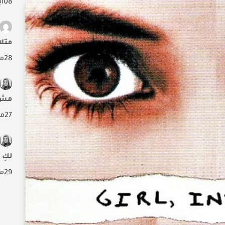
08
أ
متلا
28
م
مش ت
27
م
لكِ
29
م