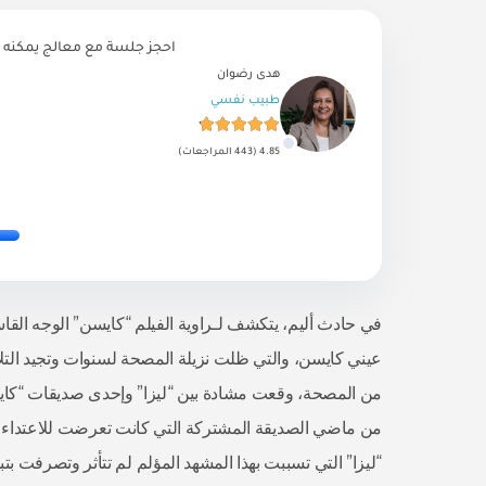
احجز جلسة مع معالج يمكنه 
هدى رضوان
طبيب نفسي
4.85 (443 المراجعات)
في حادث أليم، يتكشف لـراوية الفيلم “كايسن” الوجه القاس
عيني كايسن، والتي ظلت نزيلة المصحة لسنوات وتجيد التلاع
من المصحة، وقعت مشادة بين “ليزا” وإحدى صديقات “كاي
من ماضي الصديقة المشتركة التي كانت تعرضت للاعتداء الج
“ليزا” التي تسببت بهذا المشهد المؤلم لم تتأثر وتصرفت بتبلد