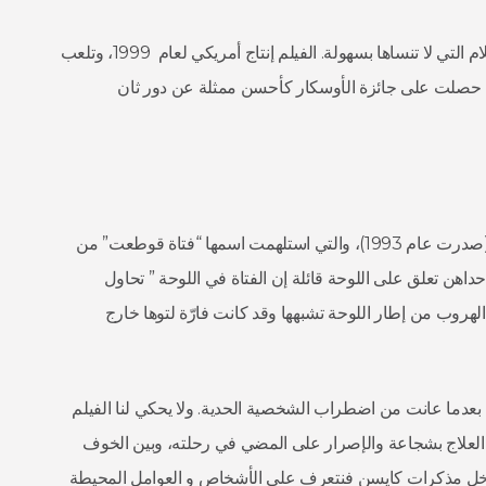
” هو واحد من تلك الأفلام التي لا تنساها بسهولة. الفيلم إنتاج أمريكي لعام 1999، وتلعب
 التي حصلت على جائزة الأوسكار كأحسن ممثلة عن دور ثان
يستند الفيلم إلي مذكرات الكاتبة الأمريكية سوزانا كايسن (صدرت عام 1993)، والتي استلهمت اسمها “فتاة قوطعت” من
اهن تعلق على اللوحة قائلة إن الفتاة في اللوحة ” تحاول
هروب من إطار اللوحة تشبهها وقد كانت فارّة لتوها خارج
بعدما عانت من اضطراب الشخصية الحدية. ولا يحكي لنا الفيلم
لعلاج بشجاعة والإصرار على المضي في رحلته، وبين الخوف
داخل مذكرات كايسن فنتعرف على الأشخاص و العوامل المحيطة