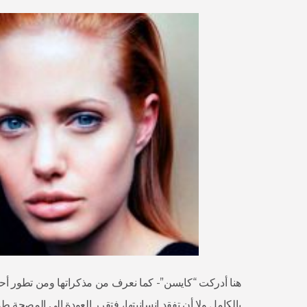
هنا أدركت “كايسن”- كما نعرف من مذكراتها ومن تطور أحداث
بالكامل ولا أن تفقد إنسانيتها، فتقرر العودة إلى المصحة ط