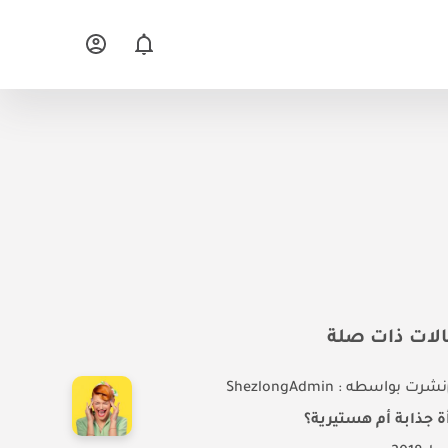
لات ذات صلة
نشرت بواسطه : ShezlongAdmin
ة جذابة أم هستيرية؟