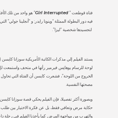
فتاة قوطعت ”
Girl Interrupted
فيه دور البطولة الممثلة “وينونا رايدر: و “أنجلينا جولي”
لتجسيدها شخصية “ليزا”.
لوحة للرسام يوهانِس فيرمير رأتها في متحف واستمعت لإحد
الخروج من اللوحة”، فشعرت كايسن أن الفتاة التي تحاول ال
مصحتها النفسية.
وبصورة أكثر تفصيلا، فإن الفيلم يحكي قصة سوزانا كايسن 
حكاية مرض وتعافي فقط، بل عن فكرة الاختيار بين طلب ا
والتهرب من مواجهة المرض. كما يأخذنا الفيلم في رحلة 