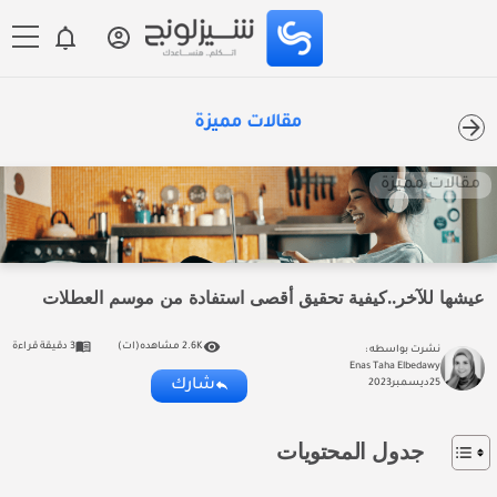
مقالات مميزة
مقالات مميزة
عيشها للآخر..كيفية تحقيق أقصى استفادة من موسم العطلات
2.6K مشاهده(ات)
3 دقيقة قراءة
نشرت بواسطه :
Enas Taha Elbedawy
شارك
25
ديسمبر
2023
جدول المحتويات