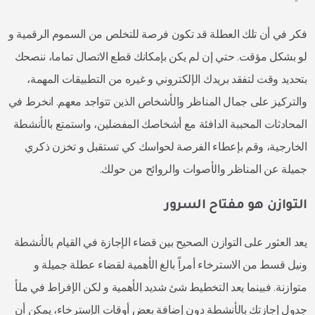
فكر في أن تلك العطلة قد تكون فرصة للتخلص من السموم الرقمية و
لو بشكل مؤقت. حتي إن لم يكن بإمكانك قطع الاتصال تماما، ننصحك
بتحديد وقت لتفقد بريدك الإلكتروني و غيره من التطبيقات المهمة،
والتركيز على جمال المناظر والأشخاص الذين تتواجد معهم. انخرط في
المحادثات المحببة الدافئة مع أشخاصك المفضلين، واستمتع بالأنشطة
الخارجية، وقم بإعطاء الفرصة لحواسك كي تستقبل و تخزن ذكري
جميلة عن المناظر والأصوات والروائح من حولك.
التوازن هو مفتاح السرور
يعد العثور على التوازن الصحيح بين قضاء الإجازة في القيام بالأنشطة
ونيل قسط من الاسترخاء أمراً بالغ الأهمية لقضاء عطلة جميلة و
متوازنة. فبينما يعد التخطيط شئ شديد الأهمية و لكن الإفراط في ملأ
جدول إجازتك بالأنشطة دون إضافة بعض أوقات الإسترخاء، يمكن أن