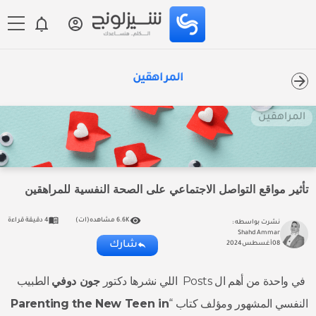
المراهقين
المراهقين
تأثير مواقع التواصل الاجتماعي على الصحة النفسية للمراهقين
6.6K مشاهده(ات)
4 دقيقة قراءة
نشرت بواسطه :
Shahd Ammar
شارك
08
أغسطس
2024
في واحدة من أهم ال Posts اللي نشرها دكتور
جون دوفي
الطبيب
النفسي المشهور ومؤلف كتاب “
Parenting the New Teen in