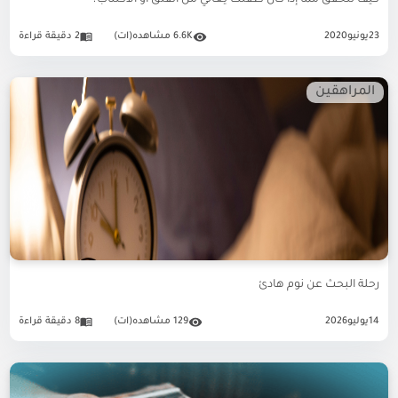
كيف تتحقق مما إذا كان طفلك يعاني من القلق أو الاكتئاب؟
23
يونيو
2020
6.6K مشاهده(ات)
2 دقيقة قراءة
المراهقين
رحلة البحث عن نوم هادئ
14
يوليو
2026
129 مشاهده(ات)
8 دقيقة قراءة