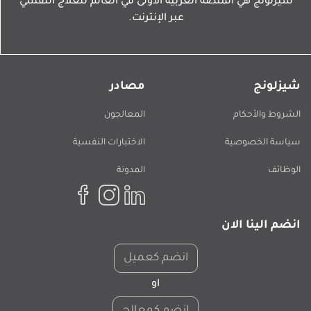
شيزلونج هي المنصة العربية الأولى في العالم للعلاج النفسي
عبر الإنترنت.
شيزلونج
مصادر
الشروط والأحكام
المعالجون
سياسة الخصوصية
الاختبارات النفسية
الوظائف
المدونة
انضم الينا الان
انضم كعميل
او
انضم كمعالج