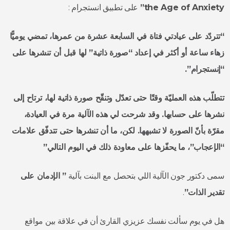
the Age of Anxiety”
على تطبيق انستجرام :
“تتردّد على عيادتي فتاة في السابعة عشرة من عمرها، تمضي يوميًّا
زهاء ساعة أو أكثر في إعداد “صورة ذاتية” لها قبل أن تنشرها على
“إنستجرام”.
تتطلّب هذه العمليّة وقتًا حتى تعدّل وتنقّح صورة ذاتية لها، ترتاح إلى
نشرها على حسابها. وقد شرحت لي هذه الآلية مرة في العيادة،
مقرّة بأنّ الصورة لا تشبهها. لكن، ما أن تنشرها حتى تتدفّق علامات
“الإعجاب”، ما يحفّزها على معاودة ذلك في اليوم التالي”
سمى دكتور جون الآلية اللي بتحصل مع البنت بآلية
” الإدمان على
تقدير الذات”
.
هل في يوم سألت نفسك عزيزي القارئ أن في علاقة بين مواقع