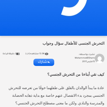
التحرش الجنسى للأطفال سؤال وجواب
13.9K مشاهده(ات)
2 دقيقة قراءة
نشرت بواسطه :
MohammedElShami
شارك
15
مارس
2017
كيف نقي أبناءنا من التحرش الجنسي؟
عادة ما يبدأ الوالدان بالقلق على طفلهما خوفًا من تعرضه للتحرش
الجنسي بمجرد بدء الانفصال عنهم خاصة مع بداية ذهابه الحضانة
والمدرسة والنادي. ولكن ما معنى مصطلح التحرش الجنسي؟