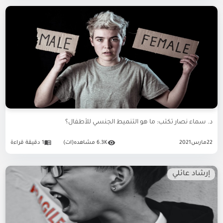
د. سماء نصار تكتب: ما هو التنميط الجنسي للأطفال؟
22
مارس
2021
6.3K مشاهده(ات)
1 دقيقة قراءة
إرشاد عائلي