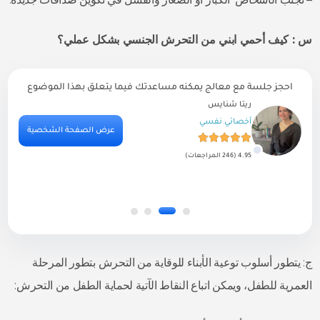
س : كيف أحمي ابني من التحرش الجنسي بشكل عملي؟
احجز جلسة مع معالج يمكنه مساعدتك فيما يتعلق بهذا الموضوع
ريتا شنايس
أخصائي نفسي
ية
عرض الصفحة الشخصية
4.95 (246 المراجعات)
ج: يتطور أسلوب توعية الأبناء للوقاية من التحرش بتطور المرحلة
العمرية للطفل، ويمكن اتباع النقاط الآتية لحماية الطفل من التحرش: