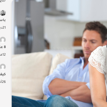
07
يو
باسم
21
دي
8 علامات على أنك تعيشين علاقة عاطفية رمادية
12
م
كيف
26
أك