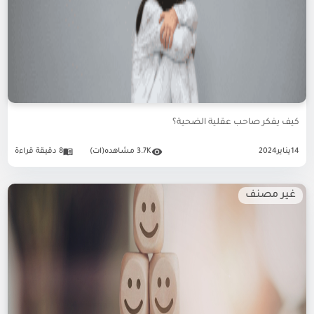
كيف يفكر صاحب عقلية الضحية؟
14
يناير
2024
3.7K مشاهده(ات)
8 دقيقة قراءة
غير مصنف