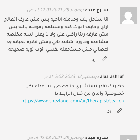
سارع عبده
نوفمبر 28, 2021 at 12:01 ص
انا سنجل بنت ومدمنه اباحيه بس مش عارف اتعالج
ازاي وخايفه اموت كده ومسلمة ومؤمنه بالله بس
مش عارفه ربنا راضي عني ولا لأ يعني لسه مخلصه
مشاهده وعاوزه اشاهد تاني ومش قادره تعبانه جدا
اعصابي مش مستحمله نفسي اتوب توبه صحيحه
رد
alaa ashraf
ديسمبر 12, 2023 at 2:02 م
حضرتك تقدر تستشيري متخصص يساعدك بكل
خصوصية وأمان من خلال الرابط دا
https://www.shezlong.com/ar/therapist/search
رد
ساره عبده
نوفمبر 28, 2021 at 12:03 ص