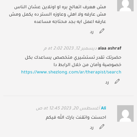
مش هعرف اتعالج بره او اونلاين عشان الناس
مش عارفه ولا اهلي وعاوزه الستر ده يكمل ومش
عارفه اعمل ايه بجد محتاجه مساعده
رد
alaa ashraf
ديسمبر 12, 2023 at 2:02 م
حضرتك تقدر تستشيري متخصص يساعدك بكل
خصوصية وأمان من خلال الرابط دا
https://www.shezlong.com/ar/therapist/search
رد
Ali
أغسطس 20, 2023 at 12:45 ص
احسنت واتقنت بارك الله فيكم
رد