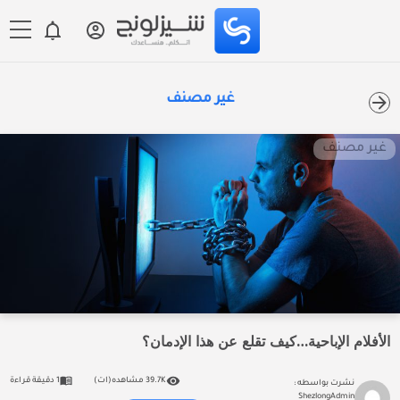
غير مصنف
غير مصنف
الأفلام الإباحية…كيف تقلع عن هذا الإدمان؟
39.7K مشاهده(ات)
1 دقيقة قراءة
نشرت بواسطه :
ShezlongAdmin