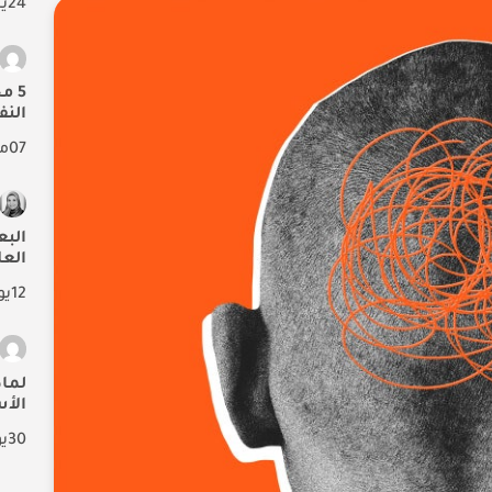
24
ين
5 م
الن
07
ما
البع
العل
12
يو
الأ
30
يو