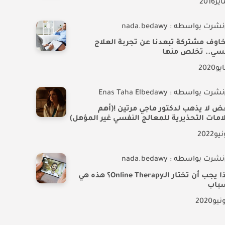
اير
2016
نشرت بواسطه : nada.bedawy
خاوف مشتركة تبعدنا عن تجربة العلاج
فسي.. تخلص منها
يو
2020
نشرت بواسطه : Enas Taha Elbedawy
ض لا يذهب لدكتور ماجي مرتين !(أهم
امات التحذيرية للمعالج النفسي غير المؤهل)
نيو
2022
نشرت بواسطه : nada.bedawy
لماذا يجب أن تختار الـOnline Therapy؟ هذه هي
سباب
نيو
2020