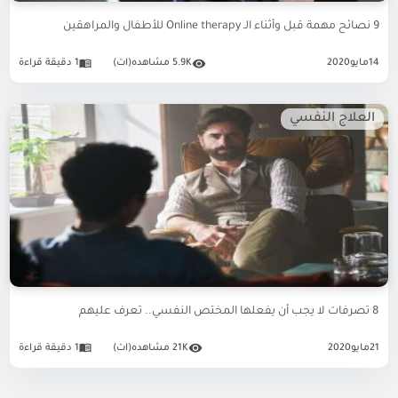
9 نصائح مهمة قبل وأثناء الـ Online therapy للأطفال والمراهقين
14
مايو
2020
5.9K مشاهده(ات)
1 دقيقة قراءة
العلاج النفسي
8 تصرفات لا يجب أن يفعلها المختص النفسي.. تعرف عليهم
21
مايو
2020
21K مشاهده(ات)
1 دقيقة قراءة