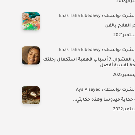
براير
2018
نشرت بواسطه : Enas Taha Elbedawy
العلاج بالفن
تمبر
2021
نشرت بواسطه : Enas Taha Elbedawy
كمل المشوار..7 أسباب لأهمية استكمال رحلتك
ة نفسية أفضل
سمبر
2023
نشرت بواسطه : Aya Alsayed
حكاية ميدوسا وهذه حكايتي..
تمبر
2022