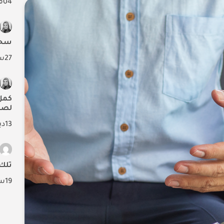
04
ف
سحر 
27
سب
لصح
13
دي
تلك 
19
سب