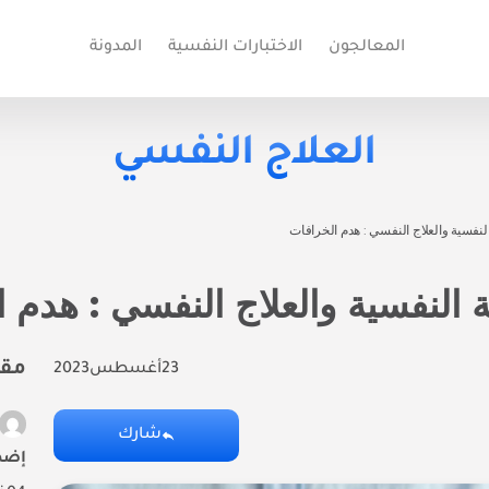
المعالجون
الاختبارات النفسية
المدونة
العلاج النفسي
مقا
23
أغسطس
2023
شارك
إضط