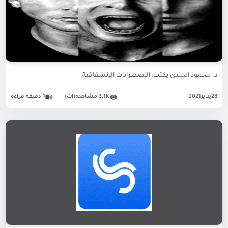
د. محمود الجندى يكتب: الإضطرابات الإنشقاقية
28
يناير
2021
3.1K مشاهده(ات)
1 دقيقة قراءة