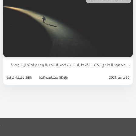
د. محمود الجندي يكتب: اضطراب الشخصية الحدية وعدم احتمال الوحدة
30
مارس
2021
5K مشاهده(ات)
2 دقيقة قراءة