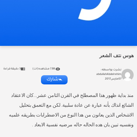
هوس نتف الشعر
7.8K مشاهده(ات)
3 دقيقة قراءة
نشرت بواسطه :
abdullahAbdelrehim
شارك
07
مارس
2017
منذ بداية ظهور هذا المصطلح في القرن الثامن عشر…كان الاعتقاد
الشائع انذاك بأنه عبارة عن عادة سلبية. لكن مع التعمق بتحليل
الاشخاص الذين يعانون من هدا النوع من الاضطرابات بطريقه علميه
ونفسيه تبين بان هده الحاله حاله مرضيه نفسية الابعاد .