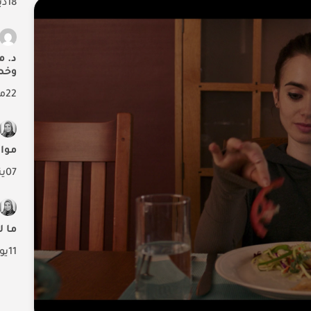
18
دي
د. م
وخص
22
م
مواس
07
ين
ما لا تع
11
يو