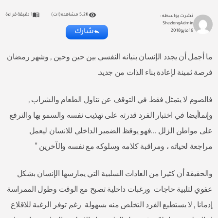
5.2K مشاهده(ات)
1 دقيقة قراءة
نشرت بواسطه :
ShezlongAdmin
شارك
16
مايو
2018
ما أجمل أن يجدد الإنسان بنيانه النفسي بين حين وحين , وشهر رمضان
فرصة ثمينة لإعادة بناء الذات من جديد.
فالصوم لا يتمثل فقط في التوقف عن تناول الطعام والشراب ,
وإنماأيضا في اختبار الفرد قدرته على تهذيب نفسه والسمو بها والترفع
على مواطن الزلل …فهو يوقظ الضمير الداخلي للانسان ليعمل
مراجعة لحياته ، ومراقبة كلامه وسلوكه مع نفسه والآخرين ”
والحقيقة أن كثيرا من العادات السلبية التي يمارسها الإنسان بشكل
عفوي لتلبية حاجات ورغبات داخلية تصبح مع الوقت وطول الممراسة
إدمانا , لا يستطيع الفرد التخلص منه بسهولة رغم توفر الرغبة للاقلاع