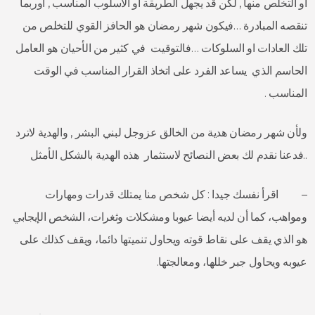
او التخلص منها , لكن قد يجهل الطريقة او الاسلوب المناسب , اوربما
تنقصه المبادرة …فيكون شهر رمضان هو الحافز القوي للتخلص من
تلك العادات او السلوكات …فالتوقيت في كثير من الأحيان هو العامل
الحاسم الذي يساعد الفرد على اتخاذ القرار المناسب في الوقت
المناسب .
ولأن شهر رمضان هدية من الخالق عزوجل لبني البشر , والهدية لاترد
..فدعنا نقدم لك بعض النصائح لاستثمار هذه الهدية بالشكل الأمثل
– اقرأ نفسك جيدا : كل شخص منا يمتلك قدرات ومهارات
ومواهب، كما أن لديه أيضا عيوبا ومشكلات وثغرات، الشخص الإيجابي
هو الذي يقف على نقاط قوته ويحاول تنميتها دائما، ويقف كذلك على
عيوبه ويحاول جبر خللها، ومعالجتها.