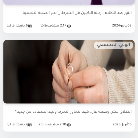
النور بعد الظلام.. رحلة الناجين من السرطان نحو الصحة النفسية
02
يونيو
2024
2.1K مشاهده(ات)
6 دقيقة قراءة
الوعي المجتمعي
الطلاق مش وصمة عار.. كيف تتجاوز التجربة وتجد السعادة من جديد؟
15
أبريل
2025
2.1K مشاهده(ات)
7 دقيقة قراءة