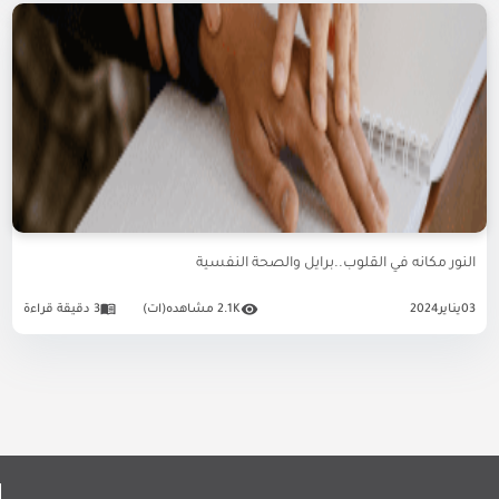
النور مكانه في القلوب..برايل والصحة النفسية
03
يناير
2024
2.1K مشاهده(ات)
3 دقيقة قراءة