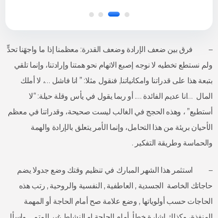
– فرق بين ضعف الإرادة وضعف القدرة: معظمنا إذا ما واجهَنا تحدٍّ
ولم نستطع تخطيه لا نوجه إصبع الاتهام نحو همتنا وإرادتنا، وإنما تلقي
بتبعة هذا على قدراتنا وامكانياتنا, فنقول مثلا: ” انا فاشل …، لا أملك
المال …انا عديم الفائدة …. أو ربما يقول في يأس وقلة حيلة: “لا
أستطيع” ، وهذه الحجج في الغالب ليست صحيحة، وقدراتنا في معظم
الأحيان بريئة من هذا التحامل، وإنما الأمر يتعلق بالإرادة والهمة
والحماسة وطريقة التفكير .
– استثمر هذا الشهر المبارك في تنظيم وقتك وضع جدولا يضم
حاجاتك الخاصة الجسدية , العاطفية , النفسية والروحية , رتب هذه
الحاجات حسب أولوياتها , وضع علامة صح أمام الحاجة أو المهمة
المنفذة، وكذلك اشارة خطأ أمام الحاجة او النشاط غير المتم …واسأل