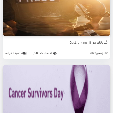
خُد بالك من ال GasLighting
02
نوفمبر
2023
5K مشاهده(ات)
4 دقيقة قراءة