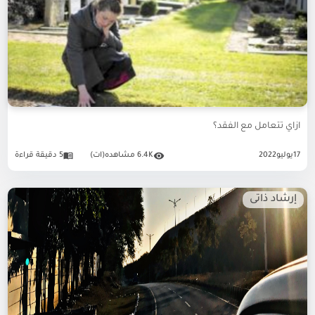
ازاي تتعامل مع الفقد؟
17
يوليو
2022
6.4K مشاهده(ات)
5 دقيقة قراءة
إرشاد ذاتى