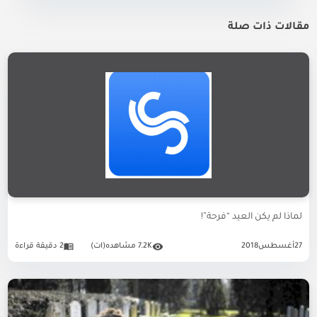
مقالات ذات صلة
لماذا لم يكن العيد “فرحة”!
27
أغسطس
2018
7.2K مشاهده(ات)
2 دقيقة قراءة