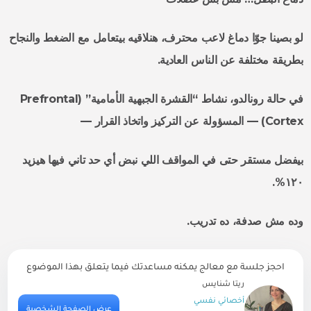
لو بصينا جوّا دماغ لاعب محترف، هنلاقيه بيتعامل مع الضغط والنجاح
بطريقة مختلفة عن الناس العادية.
في حالة رونالدو، نشاط “القشرة الجبهية الأمامية” (
Prefrontal
Cortex
) — المسؤولة عن التركيز واتخاذ القرار —
بيفضل مستقر حتى في المواقف اللي نبض أي حد تاني فيها هيزيد
١٢٠%.
وده مش صدفة، ده تدريب.
احجز جلسة مع معالج يمكنه مساعدتك فيما يتعلق بهذا الموضوع
ريتا شنايس
أخصائي نفسي
ية
عرض الصفحة الشخصية