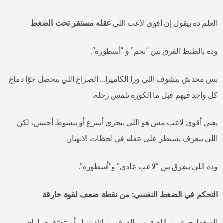
العلم ده بيقول إن أقوى لاعب اللي
عقله مستقر تحت الضغط
.
وده بالظبط الفرق بين “نجم” و “أسطورة”.
بس محدش بيشوف اللي ورا الكاميرا… الصراع اللي بيحصل جوّا دماغ
كل واحد فيهم قبل ما الكورة تلمس رجله.
يعني أقوى لاعب مش هو اللي بيجري أسرع أو بيشوط أحسن، لكن
اللي بيعرف يسيطر على عقله في لحظات الانهيار.
وده اللي بيفرق بين “لاعب عادي” و”أسطورة”.
التحكم في الضغط النفسي: من نقطة ضعف لقوة خارقة
الضغط جزء من اللعبة بس الفرق بين إنك تنهار أو تتفوّق هو إزاي