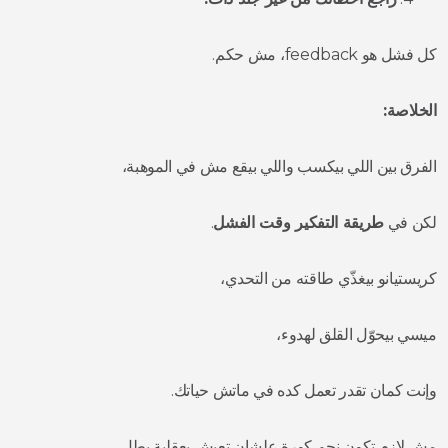
كل فشل هو feedback، مش حكم.
الخلاصة:
الفرق بين اللي بيكسب واللي بيقع مش في الموهبة،
لكن في
طريقة التفكير وقت الفشل
.
كريستيانو بيغذّي طاقته من التحدي،
ميسي بيحوّل القلق لهدوء،
وإنت كمان تقدر تعمل كده في ماتش حياتك.
مش لازم تكون نجم كورة علشان تعيش بعقلية بطل.