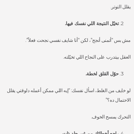
يقلل التوتر.
تخيّل النتيجة اللي نفسك فيها.
مش بس “أتمنى أنجح”، لكن “أنا شايف نفسي نجحت فعلاً”.
العقل بيتدرب على النجاح اللي تخيّلته.
حوّل القلق لخطة.
لو خايف من الغلط، اسأل نفسك: “إيه اللي ممكن أعمله دلوقتي يقلل
الاحتمال ده؟”
التحرك يمسح الخوف.
راجع أخطائك من غير جلد ذات.