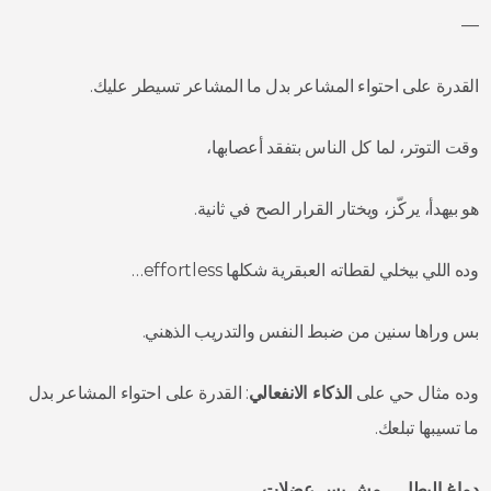
—
القدرة على احتواء المشاعر بدل ما المشاعر تسيطر عليك.
وقت التوتر، لما كل الناس بتفقد أعصابها،
هو بيهدأ، يركّز، ويختار القرار الصح في ثانية.
وده اللي بيخلي لقطاته العبقرية شكلها effortless…
بس وراها سنين من ضبط النفس والتدريب الذهني.
وده مثال حي على
الذكاء الانفعالي
: القدرة على احتواء المشاعر بدل
ما تسيبها تبلعك.
دماغ البطل… مش بس عضلات