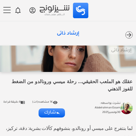
إرشاد ذاتى
إرشاد ذاتى
عقلك هو الملعب الحقيقي… رحلة ميسي ورونالدو من الضغط
للفوز الذهني
1K مشاهده(ات)
8 دقيقة قراءة
نشرت بواسطه :
Abdelrahman Essam
شارك
30
نوفمبر
2025
لما بنتفرج على ميسي أو رونالدو، بنشوفهم كآلات بشرية: دقة، تركيز،