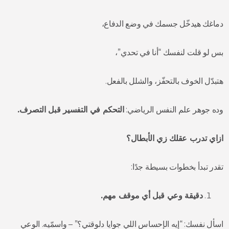
دماغك هيدخّل جسمك في وضع الدفاع،
بس لو قلت لنفسك “أنا في تحدي”،
هتبدّل الخوف بالتحفّز، والشلل بالفعل.
وده جوهر علم النفس الرياضي:
التحكم في التفسير قبل التصرف.
ازاي تدرب عقلك زي الأبطال؟
تقدر تبدأ بخطوات بسيطة جدًا:
دقيقة وعي قبل أي موقف مهم.
اسأل نفسك: “إيه الإحساس اللي جوايا دلوقتي؟” – واسمّيه. الوعي