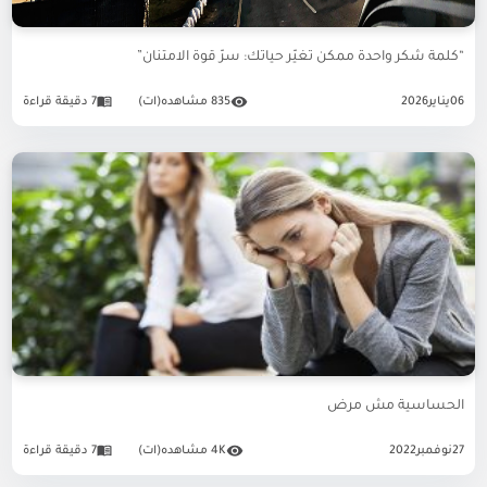
“كلمة شكر واحدة ممكن تغيّر حياتك: سرّ قوة الامتنان”
06
يناير
2026
835 مشاهده(ات)
7 دقيقة قراءة
الحساسية مش مرض
27
نوفمبر
2022
4K مشاهده(ات)
7 دقيقة قراءة