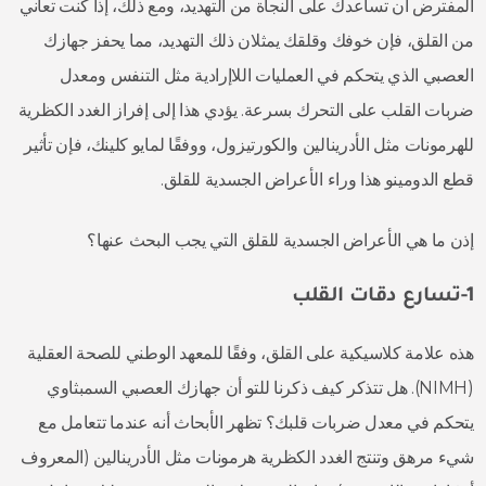
المفترض أن تساعدك على النجاة من التهديد، ومع ذلك، إذا كنت تعاني
من القلق، فإن خوفك وقلقك يمثلان ذلك التهديد، مما يحفز جهازك
العصبي الذي يتحكم في العمليات اللاإرادية مثل التنفس ومعدل
ضربات القلب على التحرك بسرعة. يؤدي هذا إلى إفراز الغدد الكظرية
للهرمونات مثل الأدرينالين والكورتيزول، ووفقًا لمايو كلينك، فإن تأثير
قطع الدومينو هذا وراء الأعراض الجسدية للقلق.
إذن ما هي الأعراض الجسدية للقلق التي يجب البحث عنها؟
1-تسارع دقات القلب
هذه علامة كلاسيكية على القلق، وفقًا للمعهد الوطني للصحة العقلية
(NIMH). هل تتذكر كيف ذكرنا للتو أن جهازك العصبي السمبثاوي
يتحكم في معدل ضربات قلبك؟ تظهر الأبحاث أنه عندما تتعامل مع
شيء مرهق وتنتج الغدد الكظرية هرمونات مثل الأدرينالين (المعروف