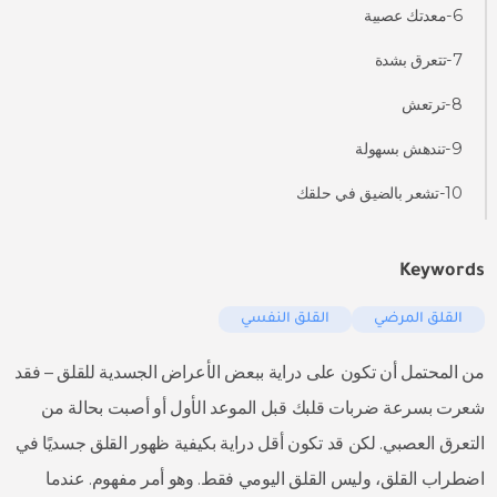
6-معدتك عصبية
7-تتعرق بشدة
8-ترتعش
9-تندهش بسهولة
10-تشعر بالضيق في حلقك
Keywords
القلق المرضي
القلق النفسي
من المحتمل أن تكون على دراية ببعض الأعراض الجسدية للقلق – فقد
شعرت بسرعة ضربات قلبك قبل الموعد الأول أو أصبت بحالة من
التعرق العصبي. لكن قد تكون أقل دراية بكيفية ظهور القلق جسديًا في
اضطراب القلق، وليس القلق اليومي فقط. وهو أمر مفهوم. عندما