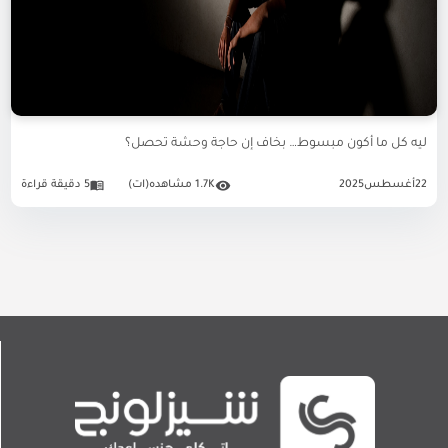
ليه كل ما أكون مبسوط… بخاف إن حاجة وحشة تحصل؟
22
أغسطس
2025
1.7K مشاهده(ات)
5 دقيقة قراءة