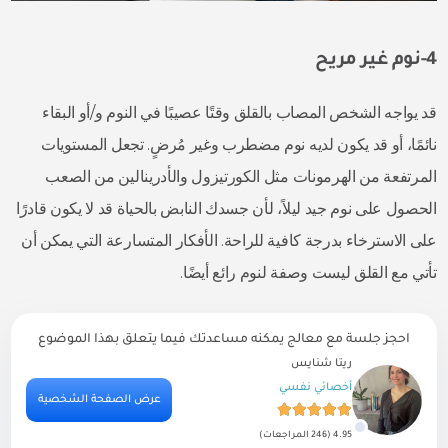
4-نوم غير مريح
قد يواجه الشخص المصاب بالقلق وقتًا عصيبًا في النوم و/أو البقاء
نائمًا، أو قد يكون لديه نوم مضطرب وغير مُرضٍ. تجعل المستويات
المرتفعة من الهرمونات مثل الكورتيزول والأدرينالين من الصعب
الحصول على نوم جيد ليلاً، لأن جسدك النابض بالحياة قد لا يكون قادرًا
على الاسترخاء بدرجة كافية للراحة. الأفكار المتسارعة التي يمكن أن
تأتي مع القلق ليست وصفة لنوم رائع أيضًا.
احجز جلسة مع معالج يمكنه مساعدتك فيما يتعلق بهذا الموضوع
محمد الشامي
طبيب نفسي
ية
عرض الصفحة الشخصية
4.61 (639 المراجعات)