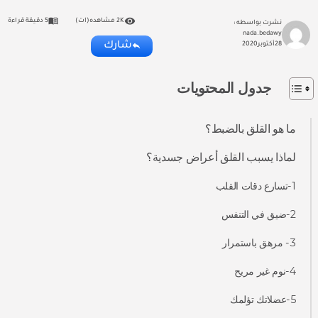
2K مشاهده(ات)
5 دقيقة قراءة
نشرت بواسطه :
nada.bedawy
شارك
28
أكتوبر
2020
جدول المحتويات
ما هو القلق بالضبط؟
لماذا يسبب القلق أعراض جسدية؟
1-تسارع دقات القلب
2-ضيق في التنفس
3- مرهق باستمرار
4-نوم غير مريح
5-عضلاتك تؤلمك