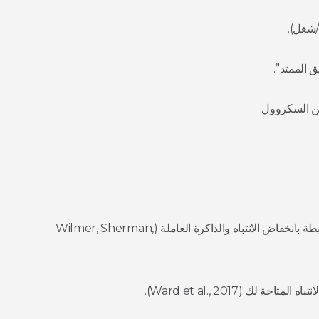
/شغل).
 الممتد”.
من السكروول.
مراجعة أبحاث واسعة بتقول إن عادات الموبايل مرتبطة بانخفاض الانتباه والذاكرة العاملة (Wilmer, Sherman,
ك (Ward et al., 2017).