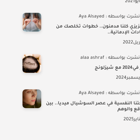
يو
2021
نشرت بواسطه : Aya Alsayed
عزيزي كلنا مدمنون.. خطوات تخلصك من
دات الإدمانية..
ريل
2022
نشرت بواسطه : alaa ashraf
 مع شيزلونج
يسمبر
2024
نشرت بواسطه : Aya Alsayed
نا النفسية في عصر السوشيال ميديا.. بين
قع والوهم
اير
2025