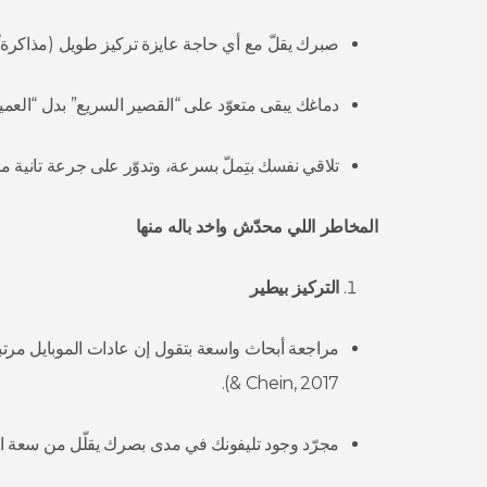
صبرك يقلّ مع أي حاجة عايزة تركيز طويل (مذاكرة
دماغك يبقى متعوّد على “القصير السريع” بدل “العميق
تلاقي نفسك بتِملّ بسرعة، وتدوّر على جرعة تانية 
المخاطر اللي محدّش واخد باله منها
التركيز بيطير
& Chein, 2017).
مجرّد وجود تليفونك في مدى بصرك يقلّل من سعة الانتباه المتاحة ل