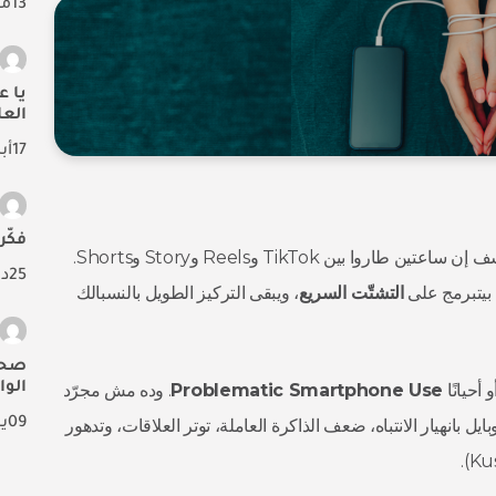
13
ما
يا 
العا
17
أب
فكّر في2024
بتفتح الموبايل “5 دقايق” قبل المذاكرة أو النوم… فجأة تكتشف إن ساعتين طاروا بين TikTok وReels وStory وShorts.
25
د
بيتبرمج على
التشتّت السريع
، ويبقى التركيز الطويل بالنسبالك
صحت
الوا
 أحيانًا
Problematic Smartphone Use
. وده مش مجرّد
09
ين
ل بانهيار الانتباه، ضعف الذاكرة العاملة، توتر العلاقات، وتدهور