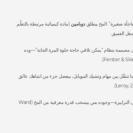
فاجأة صغيرة”. المخ بيطلق
دوبامين
(مادة كيميائية مرتبطة بالتعلّم
شغل العميق.
 مصممة بنظام “يمكن تلاقي حاجة حلوة المرة الجاية”—وده
ا تتنقّل بين مهام وتشيك الموبايل، بيفضل جزء من انتباهك عالق
: حتى وهو ساكت ومقلوب على الترابيزة—وجوده بس بيسحب قدرة معرفية من المخ (Ward