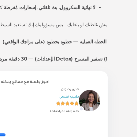
لا نهائية السكروول
،
بث تلقائي
،
إشعارات مُفرطة
كل
مش غلطتك لو بتغلبك… بس مسؤوليتك إنك تستعيد السيطر
الخطة العملية — خطوة بخطوة (على مزاجك الواقعي)
1) تصفير المسرح (Detox الإعدادات) — 30 دقيقة مرة واحدة
احجز جلسة مع معالج يمكنه 
هدى رضوان
طبيب نفسي
4.85 (443 المراجعات)