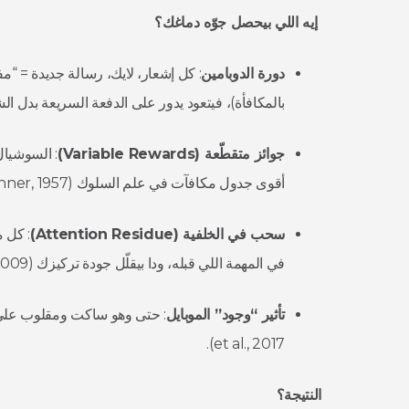
إيه اللي بيحصل جوّه دماغك؟
دورة الدوبامين
: كل إشعار، لايك، رسالة جديدة = “م
بالمكافأة)، فيتعود يدور على الدفعة السريعة بدل ال
جوائز متقطّعة (
Variable Rewards
)
: السوشيال
أقوى جدول مكافآت في علم السلوك (Ferster & Skinner, 1957).
سحب في الخلفية (
Attention Residue
)
: كل م
في المهمة اللي قبله، ودا بيقلّل جودة تركيزك (Leroy, 2009).
تأثير “وجود” الموبايل
et al., 2017).
النتيجة؟