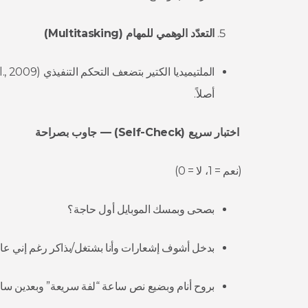
التعدّد الوهمي للمهام (
Multitasking
)
أصلاً.
اختبار سريع (Self-Check) — جاوب بصراحة
(نعم = 1، لا = 0)
بصحى وبمسك الموبايل أول حاجة؟
بدخل أشوف إشعارات وأنا بشتغل/بذاكر رغم إني عار
بروح أنام وبضيع نص ساعة “لفة سريعة” وبعدين سا