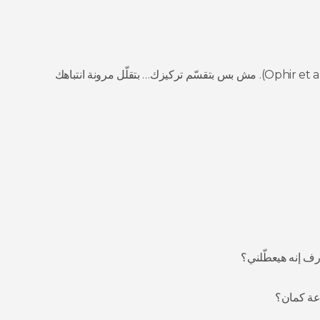
الملتيميديا الكتير بتضعف التحكم التنفيذي (Ophir et al., 2009). مش بس بتقسّم تركيزك… بتقلّل مرونة انتباهك
ف إنه هيعطّلني؟
عة كمان؟