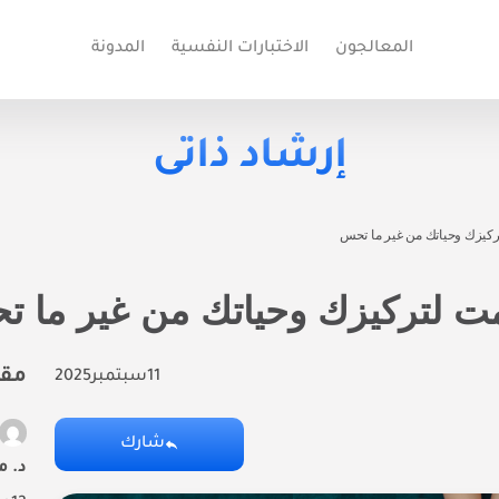
المعالجون
الاختبارات النفسية
المدونة
إرشاد ذاتى
لتركيزك وحياتك من غير ما تحس
صامت لتركيزك وحياتك من غير ما 
مقا
11
سبتمبر
2025
شارك
د. م