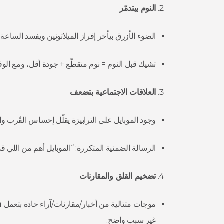
النوم بيتدمّر
الضوء الأزرق بيأخر إفراز الميلاتونين ويفسد الساعة البيولوجية (h, 2020
تشيك قبل النوم = نوم متقطّع + جودة أقل، ومع ال
العلاقات الاجتماعية بتضعف
وجود الموبايل على الترابيزة يقلّل إحساس القُرب والجودة في الحوار ( 2013
الرسالة الضمنية المتكررة: “الموبايل أهم من اللي ق
تضخيم القلق والمقارنات
موجات متتالية من أخبار/مقارنات/آراء حادة بتعمل
n
غير سبب واضح.