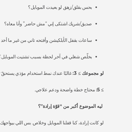
بحس بقلق/زهق لو بعيدت الموبايل؟
صديق/شريك اشتكى إني “مش حاضر” وأنا معاه؟
ساعات بقفل الأبلكيشن وأفتحه تاني من غير ما أخد 
بخلّص شغلي في آخر لحظة بسبب تشتيت الموبايل؟
لو مجموعك ≥ 3:
غالبًا عندك نمط استخدام مؤذي يستحقّ 
≥ 5:
محتاج خطة واضحة ودعم علاجي.
ليه الموضوع أكبر من “قوّة إرادة”؟
لو كانت إرادة، كنا قفلنا الموبايل وخلاص. بس اللي بيواجهك 