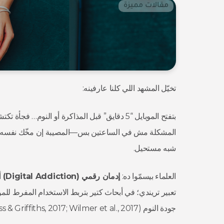
مقالات مميزة
تخيّل المشهد اللي كلنا عارفينه:
المشكلة مش في الساعتين بس—المصيبة إن مخّك نفسه 
شبه مستحيل.
العلماء بيسمّوا ده:
إدمان رقمي (
Digital Addiction
)
أو
تعبير تريندي؛ في أبحاث كتير بتربط الاستخدام المفرط للموباي
جودة النوم (Kuss & Griffiths, 2017; Wilmer et al., 2017).