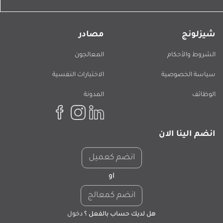
شيزلونج
مصادر
الشروط والأحكام
المعالجون
سياسة الخصوصية
الاختبارات النفسية
الوظائف
المدونة
انضم الينا الان
انضم كعميل
او
انضم كمعالج
هل لديك حساب بالفعل ؟
دخول