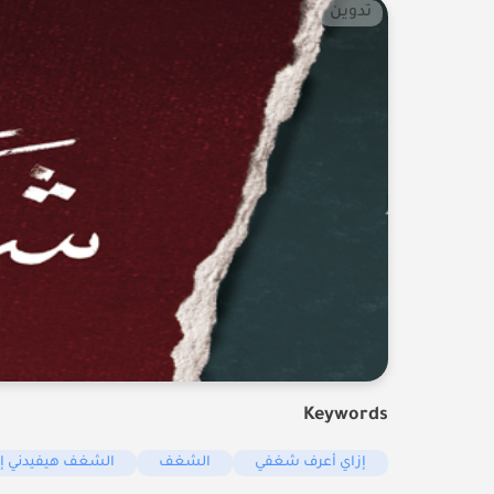
تدوين
Keywords
إزاي أعرف شغفي
الشغف
الشغف هيفيدني إز