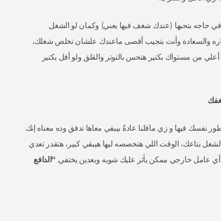
 حاجه بتحبها (عندك شغف فيها يعني) وكمان لو الشغل
ثاره والسعادة وأنت بتجيب أقصى ماعندك علشان تخلص شغلك،
لي من مستواك بكتير هتحس بالتوتر والقلق ولو أقل بكتير
فك
تطور نفسك فيها و زي ماقلنا عادةً بيبقي معاها تدفق وده معناه إنك
ل بتاعك، الوقت اللي هتخصصه ليها هيبقي كبير، هتقدر تعدي
ا أي عامل خارجي ممكن يأثر عليك شويه وبعدين يختفي.
“الدافع