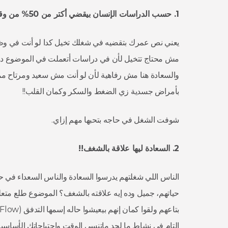
1.
حسب
الدراسات
الإنسان
بيقضي
أكتر
من 50%
من
وق
يعني نص عمرك بتقضيه في شغلك تخيل كدا لو أنت في وظيف
مش محتاج تتخيل لأن في دراسات أتعملت في الموضوع 
والسعادة هنا مش رفاهية لأن لو أنت مش سعيد ومرتاح ممكن
بأمراض جسدية زي الضغط والسكر وكمان القلب!!
شوفت الشغل في حاجه بتحبها مهم إزاي.
2.
السعادة
ليها
علاقة
بالشغف!!
الناس اللي شغلتهم يدرسوا السعادة والناس السعداء في حيا
حياتهم، جميل وده إيه علاقته بالشغف؟ الموضوع طلع متعلق
التام في نشاط ما لحد ماتنسي الوقت وإحتياجاتك الأساسي