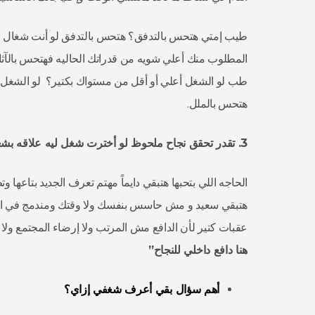
طيب إمتي هتحس بالتدفق؟ هتحس بالتدفق لو أنت شغال في
المطلوب منك أعلي شويه من قدراتك الحاليه فهتحس بالآ
طب لو الشغل أعلي أو أقل من مستواك بكتير؟ لو الشغل أع
هتحس بالملل.
3.
تقدر
تحقق
نجاح
ملحوظ
لو
أخترت
شغل
ليه
علاقه
بشغ
الحاجه اللي بتحبها هتبقي دايماً مهتم تعرف الجديد بتاعها و
هتبقي سعيد و مش حاسس بنفسك ولا وقتك ومندمج في الشغ
عقبات كتير لأن الدافع مش المرتب ولا إرضاء المجتمع ول
هنا دافع داخلي للنجاح”
أهم
سؤال
بقي
أعرف
شغفي
إزاي؟