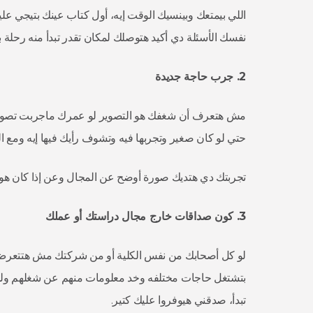
اللي بيمتعك وبينسيك الوقت إيه، أول كتاب عينك بتيجي عل
نفسك الأسئلة دي أكيد هتوصلك لمكان تقدر تبدأ منه رحلة
2.
جرب
حاجة
جديدة
مش هتعرف أن شغفك هو التصوير لو عمرك ماجربت تصور!
حتي لو كان صغير وتجربها فيه وتشوف رأيك فيها إيه ومع ا
تجربتك دي هتديك صورة أوضح عن المجال وعن إذا كان هو ال
3. كون
صداقات
خارج
مجال
دراستك
أو
عملك
لو كل أصحابك من نفس الكلية أو من شركتك مش هتتعرض 
بتشتغل حاجات مختلفه وخد معلومات منهم عن شغلهم ول
تبدأ، صدقني هيوفروا عليك كتير.