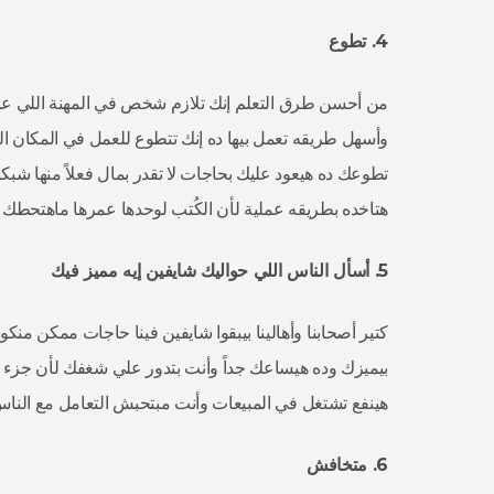
4.
تطوع
من أحسن طرق التعلم إنك تلازم شخص في المهنة اللي عايزه
وأسهل طريقه تعمل بيها ده إنك تتطوع للعمل في المكان ال
تطوعك ده هيعود عليك بحاجات لا تقدر بمال فعلاً منها شبكة 
هتاخده بطريقه عملية لأن الكُتب لوحدها عمرها ماهتحطك عل
5.
أسأل
الناس
اللي
حواليك
شايفين
إيه
مميز
فيك
كتير أصحابنا وأهالينا بيبقوا شايفين فينا حاجات ممكن من
بيميزك وده هيساعك جداً وأنت بتدور علي شغفك لأن جزء
هينفع تشتغل في المبيعات وأنت مبتحبش التعامل مع الناس
6.
متخافش