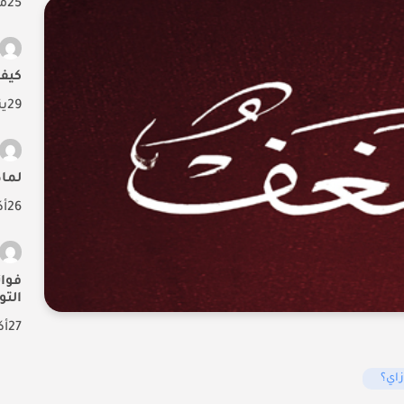
25
ما
كيف
29
ين
لما
26
أك
فوا
التو
27
أك
اي؟