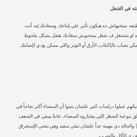
ته
في
الشغل
ه مبتحبهاش ده هيكون تأثير علي إنتاجك وسعادتك إيه. أنت
ده لو بتشتغل ف شغل مبتحبوش سعادتك هتقل بشكل ملحوظ
 تصاب بالإكتئاب، الأرق أو التوتر واللي ممكن يؤدي لإصابتك
تهم عملوا دراسات كتير علشان يثبتوا أن السعداء أكثر نجاحاً في
 بنوعية الشغل اللي بيختاروه السعداء، عادةً بيبقي في الشغف
بتاعهم ولقوا كمان إنهم بيعيشوا حاله إسمها التدفق (Flow) والحالة دي مهمة جداً علشان تبقي سعيد وهي بتعني الإستغراق
ة زي الأكل والشرب.