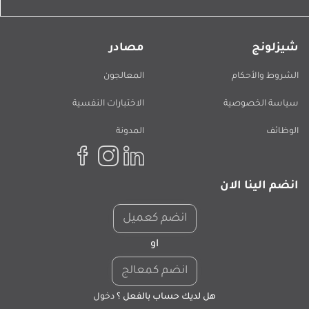
شيزلونج
مصادر
الشروط والأحكام
المعالجون
سياسة الخصوصية
الاختبارات النفسية
الوظائف
المدونة
انضم الينا الان
انضم كعميل
او
انضم كمعالج
هل لديك حساب بالفعل ؟
دخول