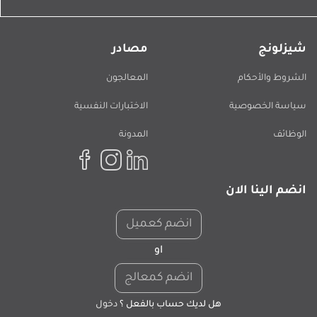
شيزلونج
مصادر
الشروط والأحكام
المعالجون
سياسة الخصوصية
الاختبارات النفسية
الوظائف
المدونة
انضم الينا الان
انضم كعميل
او
انضم كمعالج
هل لديك حساب بالفعل ؟
دخول