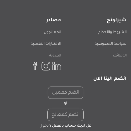
شيزلونج
مصادر
الشروط والأحكام
المعالجون
سياسة الخصوصية
الاختبارات النفسية
الوظائف
المدونة
انضم الينا الان
انضم كعميل
او
انضم كمعالج
هل لديك حساب بالفعل ؟
دخول