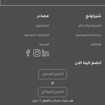
شيزلونج
مصادر
الشروط والأحكام
المعالجون
سياسة الخصوصية
الاختبارات النفسية
الوظائف
المدونة
انضم الينا الان
انضم كعميل
او
انضم كمعالج
هل لديك حساب بالفعل ؟
دخول