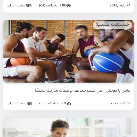
24
مارس
2018
9.8K مشاهده(ات)
1 دقيقة قراءة
مشكلات نفسية
عاش يا كوتش.. هل تعتبر مخالفة توقعات مدربك فشلاً!
05
أكتوبر
2022
3.6K مشاهده(ات)
8 دقيقة قراءة