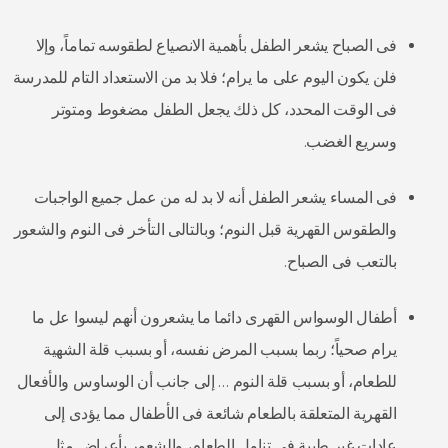
فى الصباح يشعر الطفل بأهمية الانصياع لطقوسه تماماً، وإلا
فلن يكون اليوم على ما يرام؛ فلا بد من الاستعداد التام للمدرسة
فى الوقت المحدد، كل ذلك يجعل الطفل مضغوط ومتوتر
وسريع الغضب.
فى المساء يشعر الطفل أنه لا بد له من عمل جميع الواجبات
والطقوس القهرية قبل النوم؛ وبالتالى التأخر فى النوم والشعور
بالتعب فى الصباح.
أطفال الوسواس القهرى دائما ما يشعرون أنهم ليسوا عل ما
يرام صحياً؛ ربما بسبب المرض نفسه، أو بسبب قلة الشهية
للطعام، أو بسبب قلة النوم … إلى جانب أن الوساوس والأفعال
القهرية المتعلقة بالطعام شائعة فى الأطفال مما يؤدى إلى
عادات غير طيبة فى تناول الطعام، والشعور بأعراض مثل