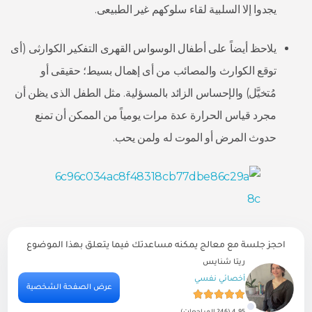
يجدوا إلا السلبية لقاء سلوكهم غير الطبيعى.
يلاحظ أيضاً على أطفال الوسواس القهرى التفكير الكوارثى (أى
توقع الكوارث والمصائب من أى إهمال بسيط؛ حقيقى أو
مُتخيَّل) والإحساس الزائد بالمسؤلية. مثل الطفل الذى يظن أن
مجرد قياس الحرارة عدة مرات يومياً من الممكن أن تمنع
حدوث المرض أو الموت له ولمن يحب.
احجز جلسة مع معالج يمكنه مساعدتك فيما يتعلق بهذا الموضوع
ريتا شنايس
أخصائي نفسي
ية
عرض الصفحة الشخصية