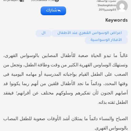
11.3K مشاهده(ات)
3 دقيقة قراءة
نشرت بواسطه :
ShezlongAdmin
شارك
03
نوفمبر
2015
Keywords
اعراض الوسواس القهري عند الأطفال
ال
الأفكار الوسواسية
غالباً ما تبدو الحياة صعبة للأطفال المصابين بالوسواس القهرى،
وتستهلك الوساوس القهرية الكثير من وقت وطاقة الطفل، وتجعل من
الصعب على الطفل القيام بواجباته المدرسية أو مهامه اليومية فى
وقتها المحدد، ودائماً ما نجد الأطفال قلقين من أنهم ربما يكونوا قد
أصابهم الجنون لأن تفكيرهم وسلوكهم مختلف عن أقرانهم؛ فيفقد
الطفل ثقته بذاته.
الصباح والمساء دائماً ما يمثلان أشد الأوقات صعوبة للطفل المصاب
بالوسواس القهرى.