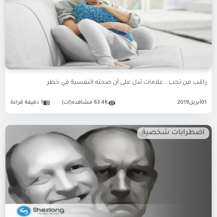
راقب من تحب.. علامات تدل على أن صحته النفسية في خطر
01
أبريل
2019
63.4K مشاهده(ات)
1 دقيقة قراءة
اضطرابات شخصية